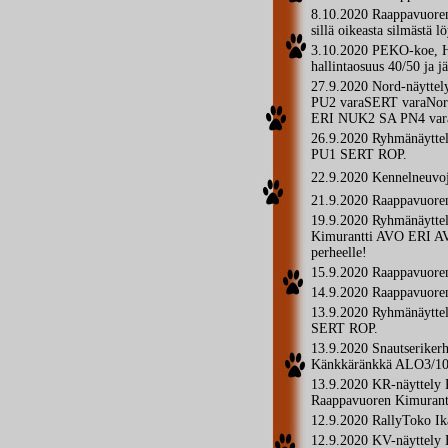
8.10.2020 Raappavuoren K
sillä oikeasta silmästä 
3.10.2020 PEKO-koe, H
hallintaosuus 40/50 ja j
27.9.2020 Nord-näytte
PU2 varaSERT varaNor
ERI NUK2 SA PN4 vara
26.9.2020 Ryhmänäytte
PU1 SERT ROP.
22.9.2020 Kennelneuvo
21.9.2020 Raappavuoren 
19.9.2020 Ryhmänäyttel
Kimurantti AVO ERI AV
perheelle!
15.9.2020 Raappavuoren
14.9.2020 Raappavuoren
13.9.2020 Ryhmänäytt
SERT ROP.
13.9.2020 Snautserike
Känkkäränkkä ALO3/108 
13.9.2020 KR-näyttely
Raappavuoren Kimuran
12.9.2020 RallyToko Ik
12.9.2020 KV-näyttely